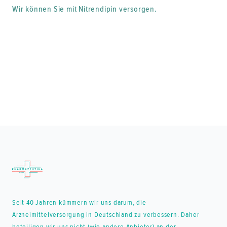
Wir können Sie mit Nitrendipin versorgen.
Footer
Seit 40 Jahren kümmern wir uns darum, die
Arzneimittelversorgung in Deutschland zu verbessern. Daher
beteiligen wir uns nicht (wie andere Anbieter) an der